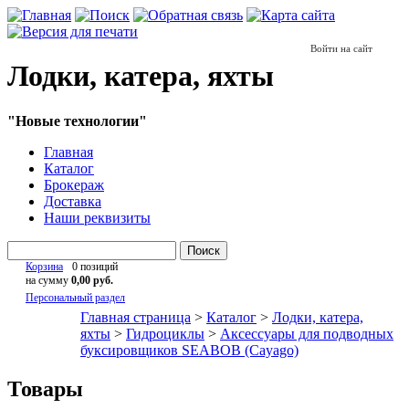
Войти на сайт
Лодки, катера, яхты
"Новые технологии"
Главная
Каталог
Брокераж
Доставка
Наши реквизиты
Поиск
Корзина
0 позиций
на сумму
0,00 руб.
Персональный раздел
Главная страница
>
Каталог
>
Лодки, катера,
яхты
>
Гидроциклы
>
Аксессуары для подводных
буксировщиков SEABOB (Cayago)
Товары