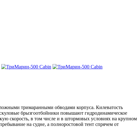
 сложными тримаранными обводами корпуса. Килеватость
ы и скуловые брызгоотбойники повышают гидродинамическое
окую скорость, в том числе и в штормовых условиях на крупном
ребывание на судне, а полноростовой тент спрячем от